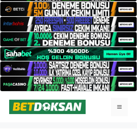
İçeriğe
atla
Menü