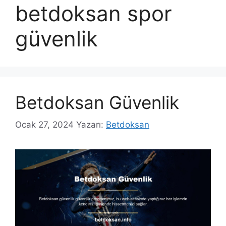
betdoksan spor
güvenlik
Betdoksan Güvenlik
Ocak 27, 2024
Yazarı:
Betdoksan