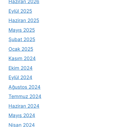
Haziran 2026
Eylül 2025
Haziran 2025
Mayıs 2025
Şubat 2025
Ocak 2025
Kasım 2024
Ekim 2024
Eylül 2024
Ağustos 2024
Temmuz 2024
Haziran 2024
Mayıs 2024
Nisan 2024