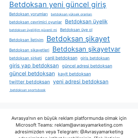
Betdoksan yeni güncel giriş
Betdoksan yorumları
betdoksan yüksek oranları
Betdoksan üyelik
betdoksan çevrimiçi oyunlar
Betdoksan üye ol
betdoksan üyeliğim güvenli mi
Betdoksan şikayet
Betdoksan İletişim
Betdoksan şikayetvar
Betdoksan şikayetleri
canli betdoksan
betdoksan şirketi
giris betdoksan
giris yap betdoksan
güncel adresi betdoksan
güncel betdoksan
kayit betdoksan
yeni adresi betdoksan
twitter betdoksan
betdoksan sportsbook
Avrasya'nın en büyük reklam platformunda olmak için
Microsoft Teams:
reklam@avrasyamarketing.com
adresimizden veya Telegram: @Avrasyamarketing