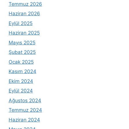
Temmuz 2026
Haziran 2026
Eylül 2025
Haziran 2025
Mayıs 2025
Şubat 2025
Ocak 2025
Kasım 2024
Ekim 2024
Eylül 2024
Ağustos 2024
Temmuz 2024
Haziran 2024