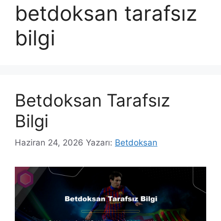
betdoksan tarafsız
bilgi
Betdoksan Tarafsız
Bilgi
Haziran 24, 2026
Yazarı:
Betdoksan