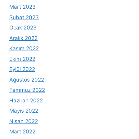
Mart 2023
Şubat 2023
Ocak 2023
Aralık 2022
Kasım 2022
Ekim 2022
Eylül 2022
Ağustos 2022
Temmuz 2022
Haziran 2022
Mayıs 2022
Nisan 2022
Mart 2022