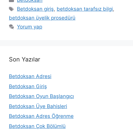
Betdoksan
Etiketler
Betdoksan giriş
,
betdoksan tarafsız bilgi
,
betdoksan üyelik prosedürü
Yorum yap
Son Yazılar
Betdoksan Adresi
Betdoksan Giriş
Betdoksan Oyun Başlangıcı
Betdoksan Üye Bahisleri
Betdoksan Adres Öğrenme
Betdoksan Çok Bölümlü