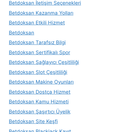
Betdoksan İletişim Seçenekleri
Betdoksan Kazanma Yolları
Betdoksan Etkili Hizmet
Betdoksan
Betdoksan Tarafsız Bilgi
Betdoksan Sertifikalı Spor
Betdoksan Sağlayıcı Çeşitliliği
Betdoksan Slot Çeşitliliği
Betdoksan Makine Oyunları
Betdoksan Dostça Hizmet
Betdoksan Kamu Hizmeti
Betdoksan Şaşırtıcı Üyelik
Betdoksan Site Keşfi
Betdoksan Blackjack Kayıt