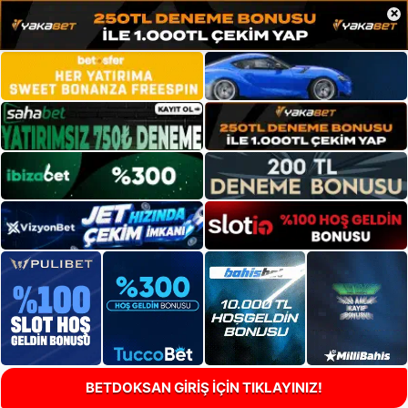
×
BETDOKSAN GİRİŞ İÇİN TIKLAYINIZ!