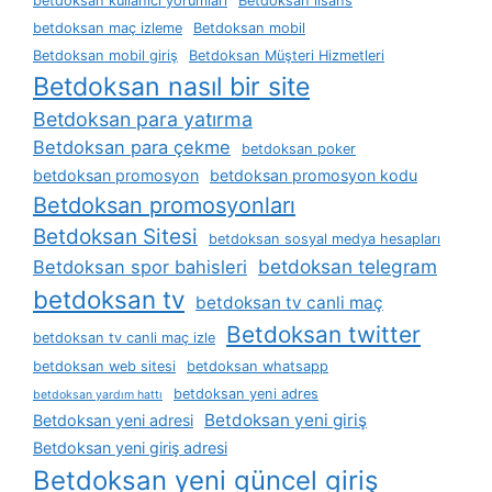
betdoksan kullanıcı yorumları
Betdoksan lisans
betdoksan maç izleme
Betdoksan mobil
Betdoksan mobil giriş
Betdoksan Müşteri Hizmetleri
Betdoksan nasıl bir site
Betdoksan para yatırma
Betdoksan para çekme
betdoksan poker
betdoksan promosyon
betdoksan promosyon kodu
Betdoksan promosyonları
Betdoksan Sitesi
betdoksan sosyal medya hesapları
betdoksan telegram
Betdoksan spor bahisleri
betdoksan tv
betdoksan tv canli maç
Betdoksan twitter
betdoksan tv canli maç izle
betdoksan web sitesi
betdoksan whatsapp
betdoksan yeni adres
betdoksan yardım hattı
Betdoksan yeni giriş
Betdoksan yeni adresi
Betdoksan yeni giriş adresi
Betdoksan yeni güncel giriş