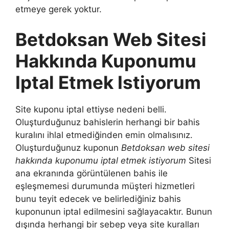
etmeye gerek yoktur.
Betdoksan Web Sitesi
Hakkında Kuponumu
Iptal Etmek Istiyorum
Site kuponu iptal ettiyse nedeni belli.
Oluşturduğunuz bahislerin herhangi bir bahis
kuralını ihlal etmediğinden emin olmalısınız.
Oluşturduğunuz kuponun
Betdoksan web sitesi
hakkında kuponumu iptal etmek istiyorum
Sitesi
ana ekranında görüntülenen bahis ile
eşleşmemesi durumunda müşteri hizmetleri
bunu teyit edecek ve belirlediğiniz bahis
kuponunun iptal edilmesini sağlayacaktır. Bunun
dışında herhangi bir sebep veya site kuralları