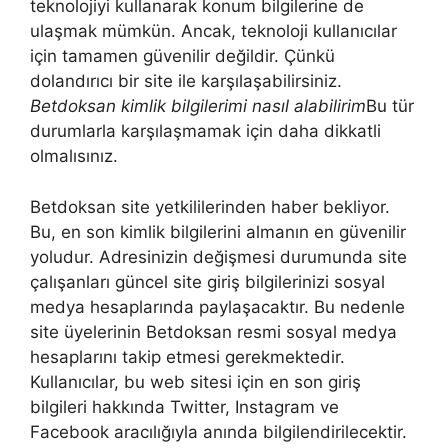
teknolojiyi kullanarak konum bilgilerine de
ulaşmak mümkün. Ancak, teknoloji kullanıcılar
için tamamen güvenilir değildir. Çünkü
dolandırıcı bir site ile karşılaşabilirsiniz.
Betdoksan kimlik bilgilerimi nasıl alabilirim
Bu tür
durumlarla karşılaşmamak için daha dikkatli
olmalısınız.
Betdoksan site yetkililerinden haber bekliyor.
Bu, en son kimlik bilgilerini almanın en güvenilir
yoludur. Adresinizin değişmesi durumunda site
çalışanları güncel site giriş bilgilerinizi sosyal
medya hesaplarında paylaşacaktır. Bu nedenle
site üyelerinin Betdoksan resmi sosyal medya
hesaplarını takip etmesi gerekmektedir.
Kullanıcılar, bu web sitesi için en son giriş
bilgileri hakkında Twitter, Instagram ve
Facebook aracılığıyla anında bilgilendirilecektir.