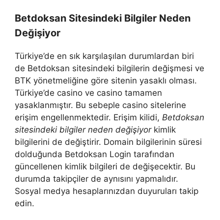
Betdoksan Sitesindeki Bilgiler Neden
Değişiyor
Türkiye’de en sık karşılaşılan durumlardan biri
de Betdoksan sitesindeki bilgilerin değişmesi ve
BTK yönetmeliğine göre sitenin yasaklı olması.
Türkiye’de casino ve casino tamamen
yasaklanmıştır. Bu sebeple casino sitelerine
erişim engellenmektedir. Erişim kilidi,
Betdoksan
sitesindeki bilgiler neden değişiyor
kimlik
bilgilerini de değiştirir. Domain bilgilerinin süresi
dolduğunda Betdoksan Login tarafından
güncellenen kimlik bilgileri de değişecektir. Bu
durumda takipçiler de aynısını yapmalıdır.
Sosyal medya hesaplarınızdan duyuruları takip
edin.