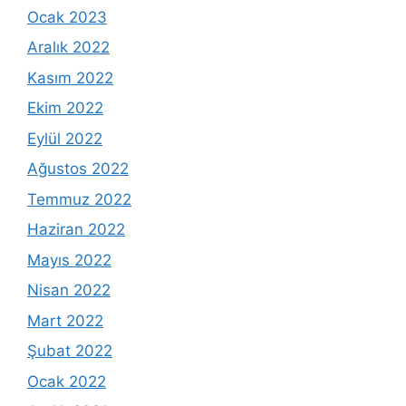
Ocak 2023
Aralık 2022
Kasım 2022
Ekim 2022
Eylül 2022
Ağustos 2022
Temmuz 2022
Haziran 2022
Mayıs 2022
Nisan 2022
Mart 2022
Şubat 2022
Ocak 2022