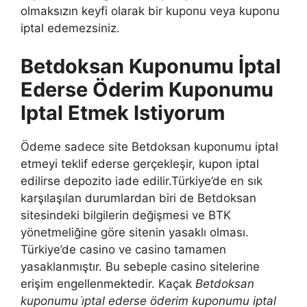
olmaksızın keyfi olarak bir kuponu veya kuponu
iptal edemezsiniz.
Betdoksan Kuponumu İptal
Ederse Öderim Kuponumu
Iptal Etmek Istiyorum
Ödeme sadece site Betdoksan kuponumu iptal
etmeyi teklif ederse gerçekleşir, kupon iptal
edilirse depozito iade edilir.Türkiye’de en sık
karşılaşılan durumlardan biri de Betdoksan
sitesindeki bilgilerin değişmesi ve BTK
yönetmeliğine göre sitenin yasaklı olması.
Türkiye’de casino ve casino tamamen
yasaklanmıştır. Bu sebeple casino sitelerine
erişim engellenmektedir. Kaçak
Betdoksan
kuponumu i̇ptal ederse öderim kuponumu iptal