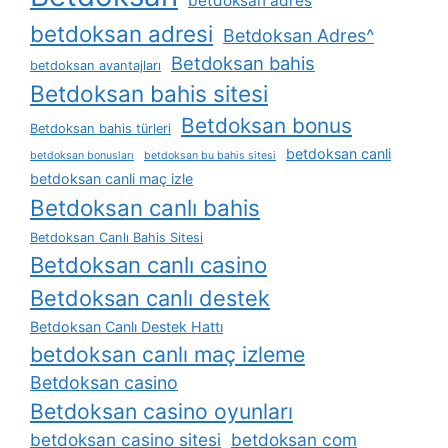
betdoksan adres
betdoksan adresi
Betdoksan Adres^
Betdoksan bahis
betdoksan avantajları
Betdoksan bahis sitesi
Betdoksan bonus
Betdoksan bahis türleri
betdoksan canli
betdoksan bonusları
betdoksan bu bahis sitesi
betdoksan canli maç izle
Betdoksan canlı bahis
Betdoksan Canlı Bahis Sitesi
Betdoksan canlı casino
Betdoksan canlı destek
Betdoksan Canlı Destek Hattı
betdoksan canlı maç izleme
Betdoksan casino
Betdoksan casino oyunları
betdoksan casino sitesi
betdoksan com