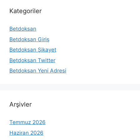
Kategoriler
Betdoksan
Betdoksan Giriş
Betdoksan Şikayet
Betdoksan Twitter
Betdoksan Yeni Adresi
Arşivler
Temmuz 2026
Haziran 2026