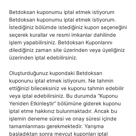
Betdoksan kuponumu iptal etmek istiyorum
Betdoksan kuponumu iptal etmek istiyorum.
İstediğiniz bölümde istediğiniz kupon seçeneğini
seçerek kurallar ve resmi imkanlar dahilinde
işlem yapabilirsiniz. Betdoksan Kuponlarını
dilediğiniz zaman site üzerinden veya üyeliğiniz
üzerinden iptal edebilirsiniz.
Oluşturduğunuz kupondaki Betdoksan
kuponunu iptal etmek istiyorum. Ne tahmin
ettiğinizi bileceksiniz ve kuponu tahmin edebilir
veya iptal edebilirsiniz. Bu durumda “Kuponu
Yeniden Etkinleştir” bölümüne giderek kuponu
iptal etme hakkınız bulunmaktadır. Ancak bu
işlemin deneme süresi ve onay süresi içinde
tamamlanması gerekmektedir. Yarışma
başladıktan sonra mevcut kuponları iptal