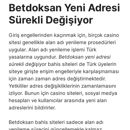
Betdoksan Yeni Adresi
Sürekli Değişiyor
Giriş engellerinden kaçınmak için, birçok casino
sitesi genellikle alan adı yenileme prosedürleri
uygular. Alan adı yenileme işlemi Türk
yasalarına uygundur.
Betdoksan yeni adresi
sürekli değişiyor
bahis siteleri de Türk üyelerin
siteye girişte erişim engelleriyle karşılaşmaması
için zaman zaman adres değiştirmektedir.
Yetkililer adres değişikliklerinin zamanlamasını
izliyor. Bunun için casino siteleri, sosyal medya
hesapları ve kullanıcılar arasında yeni alan
adreslerini bildirirler.
Betdoksan bahis siteleri sadece alan adı
yenileme sürecini güncellemekle kalmaz,