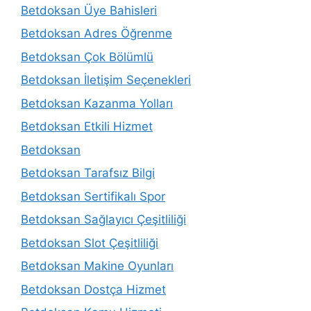
Betdoksan Üye Bahisleri
Betdoksan Adres Öğrenme
Betdoksan Çok Bölümlü
Betdoksan İletişim Seçenekleri
Betdoksan Kazanma Yolları
Betdoksan Etkili Hizmet
Betdoksan
Betdoksan Tarafsız Bilgi
Betdoksan Sertifikalı Spor
Betdoksan Sağlayıcı Çeşitliliği
Betdoksan Slot Çeşitliliği
Betdoksan Makine Oyunları
Betdoksan Dostça Hizmet