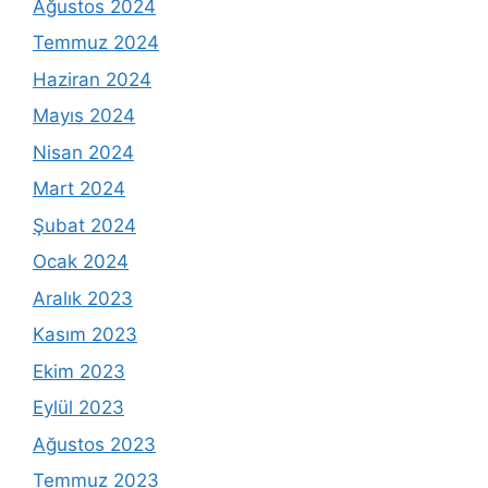
Ağustos 2024
Temmuz 2024
Haziran 2024
Mayıs 2024
Nisan 2024
Mart 2024
Şubat 2024
Ocak 2024
Aralık 2023
Kasım 2023
Ekim 2023
Eylül 2023
Ağustos 2023
Temmuz 2023