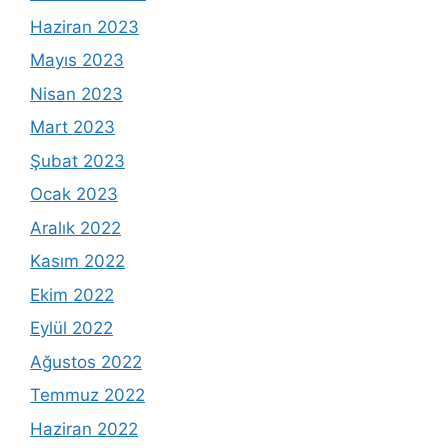
Haziran 2023
Mayıs 2023
Nisan 2023
Mart 2023
Şubat 2023
Ocak 2023
Aralık 2022
Kasım 2022
Ekim 2022
Eylül 2022
Ağustos 2022
Temmuz 2022
Haziran 2022