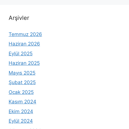
Arşivler
Temmuz 2026
Haziran 2026
Eylül 2025
Haziran 2025
Mayıs 2025
Şubat 2025
Ocak 2025
Kasım 2024
Ekim 2024
Eylül 2024